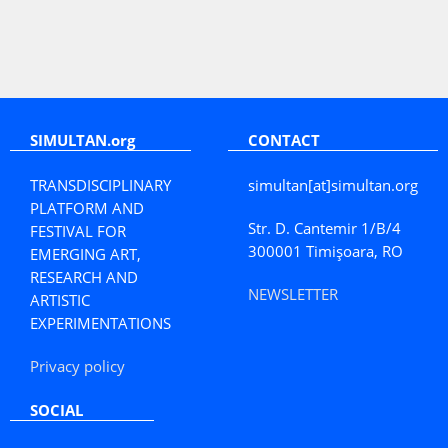
SIMULTAN.org
CONTACT
TRANSDISCIPLINARY
simultan[at]simultan.org
PLATFORM AND
Str. D. Cantemir 1/B/4
FESTIVAL FOR
300001 Timișoara, RO
EMERGING ART,
RESEARCH AND
NEWSLETTER
ARTISTIC
EXPERIMENTATIONS
Privacy policy
SOCIAL