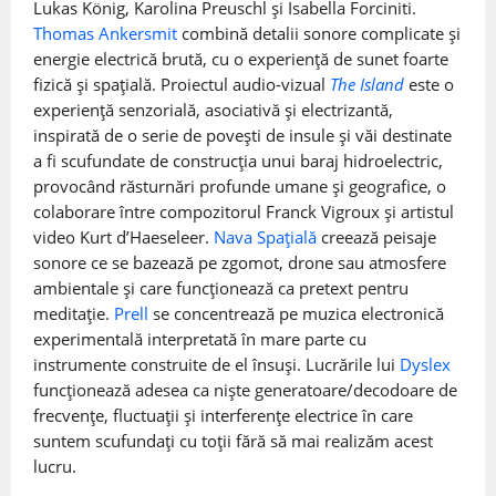
Lukas König, Karolina Preuschl și Isabella Forciniti.
Thomas Ankersmit
combină detalii sonore complicate și
energie electrică brută, cu o experiență de sunet foarte
fizică și spațială. Proiectul audio-vizual
The Island
este o
experiență senzorială, asociativă și electrizantă,
inspirată de o serie de povești de insule și văi destinate
a fi scufundate de construcția unui baraj hidroelectric,
provocând răsturnări profunde umane și geografice, o
colaborare între compozitorul Franck Vigroux și artistul
video Kurt d’Haeseleer.
Nava Spațială
creează peisaje
sonore ce se bazează pe zgomot, drone sau atmosfere
ambientale și care funcționează ca pretext pentru
meditație.
Prell
se concentrează pe muzica electronică
experimentală interpretată în mare parte cu
instrumente construite de el însuși. Lucrările lui
Dyslex
funcționează adesea ca niște generatoare/decodoare de
frecvențe, fluctuații și interferențe electrice în care
suntem scufundați cu toții fără să mai realizăm acest
lucru.