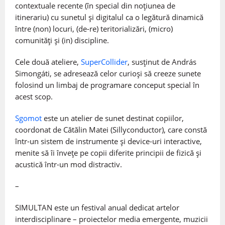
contextuale recente (în special din noțiunea de
itinerariu) cu sunetul și digitalul ca o legătură dinamică
între (non) locuri, (de-re) teritorializări, (micro)
comunități și (in) discipline.
Cele două ateliere,
SuperCollider
, susținut de András
Simongáti, se adresează celor curioși să creeze sunete
folosind un limbaj de programare conceput special în
acest scop.
Sgomot
este un atelier de sunet destinat copiilor,
coordonat de Cătălin Matei (Sillyconductor), care constă
într-un sistem de instrumente și device-uri interactive,
menite să îi învețe pe copii diferite principii de fizică și
acustică într-un mod distractiv.
–
SIMULTAN este un festival anual dedicat artelor
interdisciplinare – proiectelor media emergente, muzicii