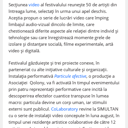
Secțiunea
video
al festivalului reunește 50 de artiști din
întreaga lume, selectați în urma unui apel deschis.
Aceștia propun o serie de lucrări video care împing
limbajul audio-vizual dincolo de limite, care
chestionează diferite aspecte ale relației dintre individ și
tehnologie sau care înregistrează momente grele de
izolare și distanțare socială, filme experimentale, artă
video și digitală.
Festivalul găzduiește și trei proiecte conexe, în
parteneriat cu alte inițiative culturale și organizații.
Instalația performativă
Particule afective
, o producție a
Asociației Qolony, va fi activată în timpul evenimentului
prin patru reprezentații performative care incită la
descoperirea efectelor cuantice transpuse în lumea
macro: particula devine un corp uman, iar stimulii
externi sunt publicul.
CoLaboratory
revine la SIMULTAN
cu o serie de instalații video concepute în luna august, în
timpul unei rezidențe artistice colaborative de către 12