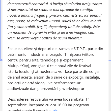
demonstrează contrariul. A învăţa să tolerăm nesiguranţa
şi necunoscutul ne readuce mai aproape de condiţia
noastră umană, fragilă şi precară cum este ea, iar semnul
este, poate, să redevenim umani, adică să ne dăm voie să
fim şi vulnerabili, fragili, dependenţi unii de ceilalţi. Este
un moment de a privi în viitor și de a ne imagina cum
vrem să arate viața noastră de acum înainte.
”
Fostele ateliere şi depouri de tramvaie S.T.P.T., parte din
patrimoniul industrial al oraşului Timișoara (viitorul
centru pentru artă, tehnologie şi experiment
MultipleXity), vor găzdui cele nouă zile de festival.
Istoria locului şi atmosfera sa vor face parte din ediția
de anul acesta, alături de o serie de expoziții, instalații,
proiecții de artă video, live performance-uri
audiovizuale dar și prezentări și workshop-uri.
Deschiderea festivalului va avea loc sâmbătă, 11
septembrie, începând cu ora 16:00 iar programul
complet poate fi consultat
aici
.