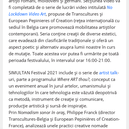
artiști români, moldoveni și germani. Secțiunea video va
fi completată de o serie de lucrări video intitulată
No
Lockdown Video Art
, propuse de Transcultures și
European Pepinieres of Creation (rețea internațională cu
sediul în Belgia care promovează mobilitatea artiștilor
contemporani). Seria conține creații de diverse estetici,
care evadează din clasificările tradiționale și oferă un
aspect poetic și alternativ asupra lumii noastre în curs
de mutaţie. Toate acestea vor putea fi urmărite pe toată
perioada festivalului, în intervalul orar 16:00-21:00.
SIMULTAN Festival 2021 include și o serie de
artist talk
-
uri, parte a programului
Where ART thou?
, conceput ca
un eveniment anual în jurul artelor, umanismului și
tehnologiilor în care tehnologia este văzută deopotrivă
ca metodă, instrument de creație și comunicare,
producție artistică și sursă de inspirație.
Prin
Nomadism sonor în oraș
, Philippe Franck (director
Transcultures-Belgia și European Pepinières of Creation-
France), analizează unele practici creative nomade