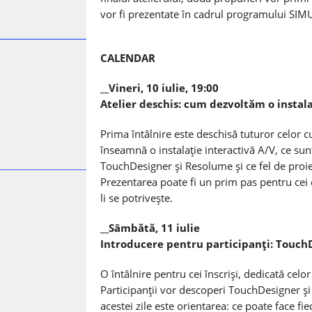
vor fi prezentate în cadrul programului SIM
CALENDAR
__Vineri, 10 iulie, 19:00
Atelier deschis: cum dezvoltăm o instala
Prima întâlnire este deschisă tuturor celor cu
înseamnă o instalație interactivă A/V, ce sun
TouchDesigner și Resolume și ce fel de proie
Prezentarea poate fi un prim pas pentru cei 
li se potrivește.
__Sâmbătă, 11 iulie
Introducere pentru participanți: Touc
O întâlnire pentru cei înscriși, dedicată celo
Participanții vor descoperi TouchDesigner și
acestei zile este orientarea: ce poate face fi