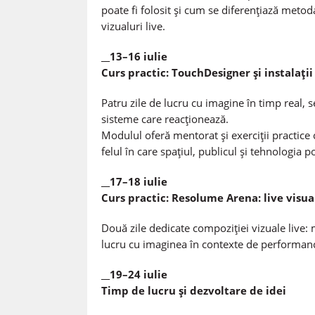
poate fi folosit și cum se diferențiază metoda
vizualuri live.
__13–16 iulie
Curs practic: TouchDesigner și instalații
Patru zile de lucru cu imagine în timp real, s
sisteme care reacționează.
Modulul oferă mentorat și exerciții practice ce
felul în care spațiul, publicul și tehnologia p
__17–18 iulie
Curs practic: Resolume Arena: live visua
Două zile dedicate compoziției vizuale live: m
lucru cu imaginea în contexte de performance
__19–24 iulie
Timp de lucru și dezvoltare de idei