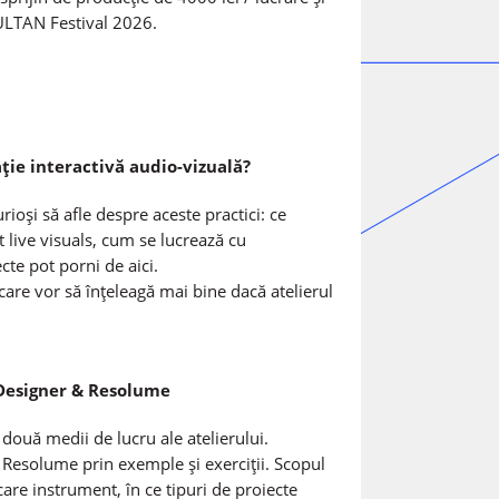
ULTAN Festival 2026.
ție interactivă audio-vizuală?
rioși să afle despre aceste practici: ce
t live visuals, cum se lucrează cu
cte pot porni de aici.
care vor să înțeleagă mai bine dacă atelierul
hDesigner & Resolume
r două medii de lucru ale atelierului.
 Resolume prin exemple și exerciții. Scopul
ecare instrument, în ce tipuri de proiecte