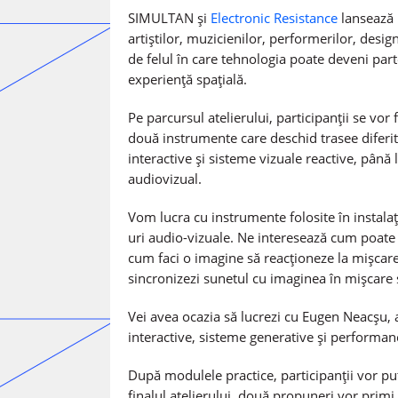
SIMULTAN și
Electronic Resistance
lansează 
artiștilor, muzicienilor, performerilor, design
de felul în care tehnologia poate deveni par
experiență spațială.
Pe parcursul atelierului, participanții se vor
două instrumente care deschid trasee diferit
interactive și sisteme vizuale reactive, până 
audiovizual.
Vom lucra cu instrumente folosite în instalați
uri audio-vizuale. Ne interesează cum poate f
cum faci o imagine să reacționeze la mișcare
sincronizezi sunetul cu imaginea în mișcare s
Vei avea ocazia să lucrezi cu Eugen Neacșu, a
interactive, sisteme generative și performa
După modulele practice, participanții vor put
finalul atelierului, două propuneri vor primi 