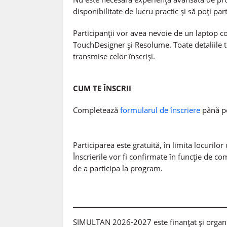
disponibilitate de lucru practic și să poți par
Participanții vor avea nevoie de un laptop c
TouchDesigner și Resolume. Toate detaliile te
transmise celor înscriși.
CUM TE ÎNSCRII
Completează
formularul de înscriere
până pe
Participarea este gratuită, în limita locurilor
Înscrierile vor fi confirmate în funcție de co
de a participa la program.
SIMULTAN 2026-2027 este finanțat și organiz