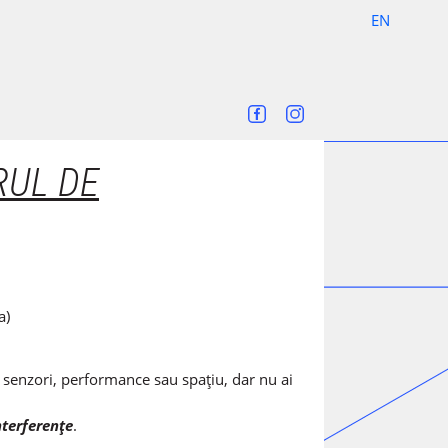
EN
RUL DE
a)
i, senzori, performance sau spațiu, dar nu ai
nterferențe
.