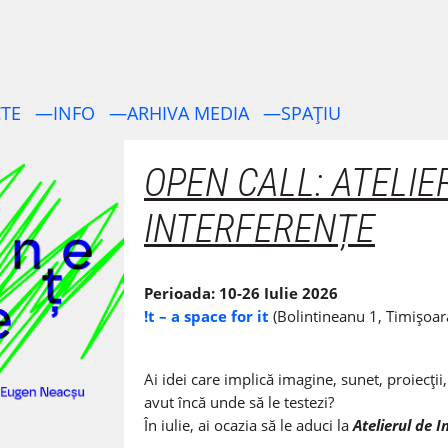
TE
—INFO
—ARHIVA MEDIA
—SPAȚIU
OPEN CALL: ATELIE
INTERFERENȚE
Perioada: 10-26 Iulie 2026
!t – a space for it
(Bolintineanu 1, Timișoar
Ai idei care implică imagine, sunet, proiecți
avut încă unde să le testezi?
În iulie, ai ocazia să le aduci la
Atelierul de I