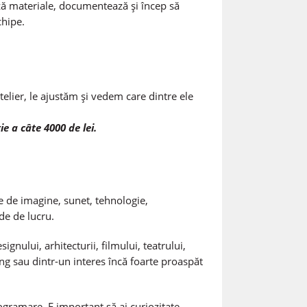
ează materiale, documentează și încep să
chipe.
telier, le ajustăm și vedem care dintre ele
e a câte 4000 de lei.
e de imagine, sunet, tehnologie,
de de lucru.
ignului, arhitecturii, filmului, teatrului,
ng sau dintr-un interes încă foarte proaspăt
gramare. E important să ai curiozitate,