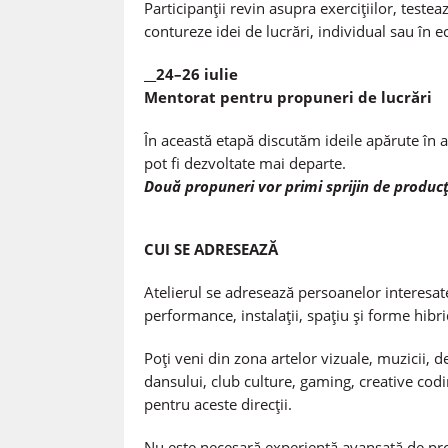
Participanții revin asupra exercițiilor, test
contureze idei de lucrări, individual sau în e
__24–26 iulie
Mentorat pentru propuneri de lucrări
În această etapă discutăm ideile apărute în a
pot fi dezvoltate mai departe.
Două propuneri vor primi sprijin de producți
CUI SE ADRESEAZĂ
Atelierul se adresează persoanelor interesat
performance, instalații, spațiu și forme hibri
Poți veni din zona artelor vizuale, muzicii, des
dansului, club culture, gaming, creative codi
pentru aceste direcții.
Nu este necesară experiență avansată de pro