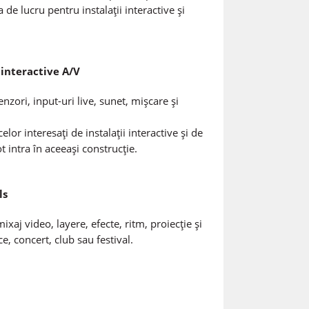
 de lucru pentru instalații interactive și
 interactive A/V
enzori, input-uri live, sunet, mișcare și
lor interesați de instalații interactive și de
ot intra în aceeași construcție.
ls
ixaj video, layere, efecte, ritm, proiecție și
, concert, club sau festival.