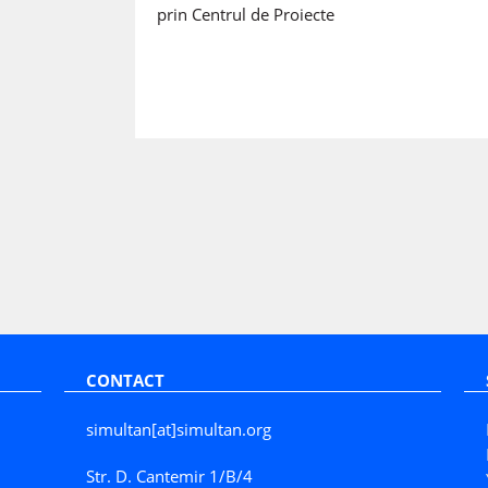
prin Centrul de Proiecte
CONTACT
simultan[at]simultan.org
Str. D. Cantemir 1/B/4