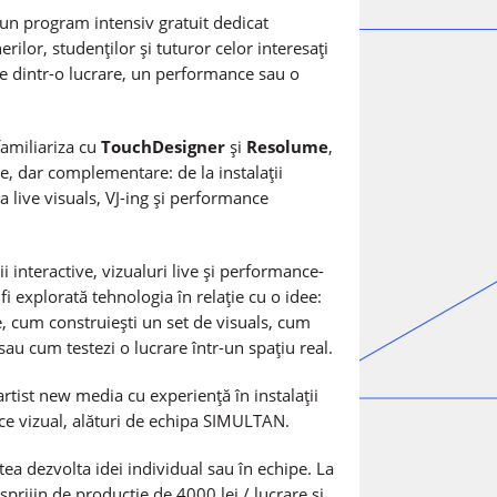
un program intensiv gratuit dedicat
erilor, studenților și tuturor celor interesați
te dintr-o lucrare, un performance sau o
 familiariza cu
TouchDesigner
și
Resolume
,
e, dar complementare: de la instalații
la live visuals, VJ-ing și performance
i interactive, vizualuri live și performance-
i explorată tehnologia în relație cu o idee:
, cum construiești un set de visuals, cum
au cum testezi o lucrare într-un spațiu real.
rtist new media cu experiență în instalații
nce vizual, alături de echipa SIMULTAN.
ea dezvolta idei individual sau în echipe. La
sprijin de producție de 4000 lei / lucrare și