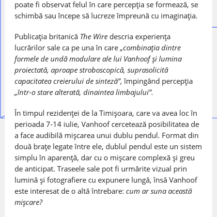
poate fi observat felul în care percepția se formează, se
schimbă sau începe să lucreze împreună cu imaginația.
Publicația britanică
The Wire
descria experiența
lucrărilor sale ca pe una în care
„combinația dintre
formele de undă modulare ale lui Vanhoof și lumina
proiectată, aproape stroboscopică, suprasolicită
capacitatea creierului de sinteză”
, împingând percepția
„într-o stare alterată, dinaintea limbajului”
.
În timpul rezidenței de la Timișoara, care va avea loc în
perioada 7-14 iulie, Vanhoof cercetează posibilitatea de
a face audibilă mișcarea unui dublu pendul. Format din
două brațe legate între ele, dublul pendul este un sistem
simplu în aparență, dar cu o mișcare complexă și greu
de anticipat. Traseele sale pot fi urmărite vizual prin
lumină și fotografiere cu expunere lungă, însă Vanhoof
este interesat de o altă întrebare:
cum ar suna această
mișcare?