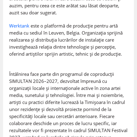
auzim, pentru ceea ce este arătat sau lăsat deoparte,
auzit sau doar sugerat.
Werktank
este o platformă de producție pentru artă
media cu sediul în Leuven, Belgia. Organizația sprijină
realizarea și distribuția lucrărilor de instalație care
investighează relația dintre tehnologie și percepție,
oferind artiștilor sprijin artistic, tehnic și de producție.
Întâlnirea face parte din programul de coproducții
SIMULTAN 2026–2027, dezvoltat împreună cu
organizații locale și internaționale active în zona artei
media, sunetului și tehnologiei. Între mai și noiembrie,
artiști cu practici diferite lucrează la Timișoara în cadrul
unor rezidențe și dezvoltă proiecte pornind de la
specificități locale sau cercetări anterioare. Fiecare
colaborare deschide un proces de lucru specific, iar
rezultatele vor fi prezentate în cadrul SIMULTAN Festival