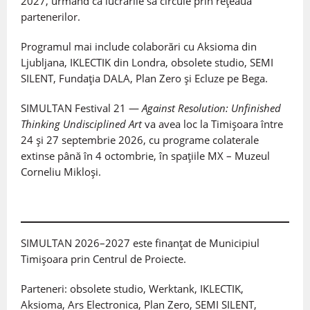
2027, urmând ca lucrările să circule prin rețeaua
partenerilor.
Programul mai include colaborări cu Aksioma din
Ljubljana, IKLECTIK din Londra, obsolete studio, SEMI
SILENT, Fundația DALA, Plan Zero și Ecluze pe Bega.
SIMULTAN Festival 21 —
Against Resolution: Unfinished
Thinking Undisciplined Art
va avea loc la Timișoara între
24 și 27 septembrie 2026, cu programe colaterale
extinse până în 4 octombrie, în spațiile MX – Muzeul
Corneliu Mikloși.
SIMULTAN 2026–2027 este finanțat de Municipiul
Timișoara prin Centrul de Proiecte.
Parteneri: obsolete studio, Werktank, IKLECTIK,
Aksioma, Ars Electronica, Plan Zero, SEMI SILENT,