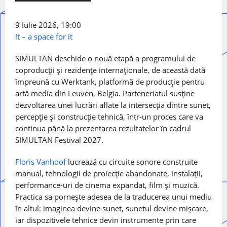
9 Iulie 2026, 19:00
!t – a space for it
SIMULTAN deschide o nouă etapă a programului de
coproducții și rezidențe internaționale, de această dată
împreună cu Werktank, platformă de producție pentru
artă media din Leuven, Belgia. Parteneriatul susține
dezvoltarea unei lucrări aflate la intersecția dintre sunet,
percepție și construcție tehnică, într-un proces care va
continua până la prezentarea rezultatelor în cadrul
SIMULTAN Festival 2027.
Floris Vanhoof
lucrează cu circuite sonore construite
manual, tehnologii de proiecție abandonate, instalații,
performance-uri de cinema expandat, film și muzică.
Practica sa pornește adesea de la traducerea unui mediu
în altul: imaginea devine sunet, sunetul devine mișcare,
iar dispozitivele tehnice devin instrumente prin care