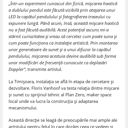
„Într-un experiment cunoscut din fizică, mișcarea haotică
a dublului pendul este făcută vizibilă prin atașarea unui
LED la capătul pendulului și fotografierea traseului cu
expunere lungă. Până acum, însă, această mișcare haotică
nu a fost făcută audibilă. Acest potențial ascuns mi-a
stârnit curiozitatea și vreau să cercetez cum poate suna și
cum poate funcționa ca instalație artistică. Prin montarea
unor generatoare de sunet și a unui difuzor la capătul
pendulului, mișcarea acestuia devine audibilă sub forma
unor modificări de frecvență cunoscute ca deplasări
Doppler”
, transmite artistul.
La Timișoara, instalația se află în etapa de cercetare și
dezvoltare. Floris Vanhoof va testa relația dintre mișcare
și sunet cu sprijinul tehnic al Plan Zero, maker space
local unde va lucra la construcția și adaptarea
mecanismului.
Această direcție se leagă de preocupările mai ample ale
artistului pentru felul în care dozăm ceea ce vedem și