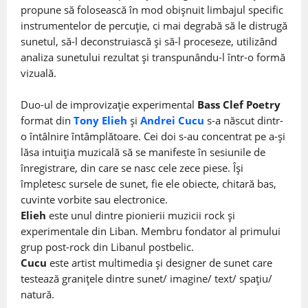
propune să folosească în mod obișnuit limbajul specific
instrumentelor de percuție, ci mai degrabă să le distrugă
sunetul, să-l deconstruiască și să-l proceseze, utilizând
analiza sunetului rezultat și transpunându-l într-o formă
vizuală.
Duo-ul de improvizație experimental
Bass Clef Poetry
format din
Tony Elieh
și
Andrei Cucu
s-a născut dintr-
o întâlnire întâmplătoare. Cei doi s-au concentrat pe a-și
lăsa intuiția muzicală să se manifeste în sesiunile de
înregistrare, din care se nasc cele zece piese. Își
împletesc sursele de sunet, fie ele obiecte, chitară bas,
cuvinte vorbite sau electronice.
Elieh
este unul dintre pionierii muzicii rock și
experimentale din Liban. Membru fondator al primului
grup post-rock din Libanul postbelic.
Cucu
este artist multimedia și designer de sunet care
testează granițele dintre sunet/ imagine/ text/ spațiu/
natură.