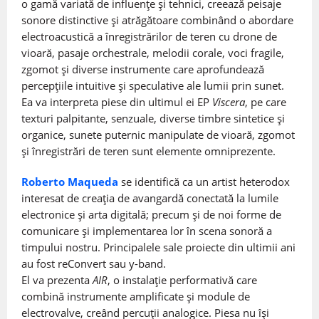
o gamă variată de influențe și tehnici, creează peisaje
sonore distinctive și atrăgătoare combinând o abordare
electroacustică a înregistrărilor de teren cu drone de
vioară, pasaje orchestrale, melodii corale, voci fragile,
zgomot și diverse instrumente care aprofundează
percepțiile intuitive și speculative ale lumii prin sunet.
Ea va interpreta piese din ultimul ei EP
Viscera
, pe care
texturi palpitante, senzuale, diverse timbre sintetice și
organice, sunete puternic manipulate de vioară, zgomot
și înregistrări de teren sunt elemente omniprezente.
Roberto Maqueda
se identifică ca un artist heterodox
interesat de creația de avangardă conectată la lumile
electronice și arta digitală; precum şi de noi forme de
comunicare şi implementarea lor în scena sonoră a
timpului nostru. Principalele sale proiecte din ultimii ani
au fost reConvert sau y-band.
El va prezenta
AIR
, o instalație performativă care
combină instrumente amplificate și module de
electrovalve, creând percuții analogice. Piesa nu își