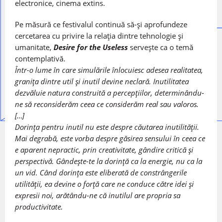
electronice, cinema extins.
Pe măsură ce festivalul continuă să-și aprofundeze
cercetarea cu privire la relația dintre tehnologie și
umanitate,
Desire for the Useless
servește ca o temă
contemplativă.
Într-o lume în care simulările înlocuiesc adesea realitatea,
granița dintre util și inutil devine neclară. Inutilitatea
dezvăluie natura construită a percepțiilor, determinându-
ne să reconsiderăm ceea ce considerăm real sau valoros.
[…]
Dorința pentru inutil nu este despre căutarea inutilității.
Mai degrabă, este vorba despre găsirea sensului în ceea ce
e aparent nepractic, prin creativitate, gândire critică și
perspectivă. Gândește-te la dorință ca la energie, nu ca la
un vid. Când dorința este eliberată de constrângerile
utilității, ea devine o forță care ne conduce către idei și
expresii noi, arătându-ne că inutilul are propria sa
productivitate.