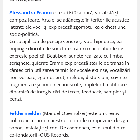
Alessandra Eramo
este artistă sonoră, vocalistă și
compozitoare. Arta ei se adâncește în teritoriile acustice
latente ale vocii și explorează zgomotul ca o chestiune
socio-politică.
Cu colajul său de peisaje sonore și voci hipnotice, ea
împinge dincolo de sunet în straturi mai profunde de
expresie poetică. Beat-box, sunete realizate cu limba,
scrâșnete, șuierat: Eramo explorează stările de transă în
cântec prin utilizarea tehnicilor vocale extinse, vocalizări
non-verbale, zgomot brut, melodii, distorsiuni, cuvinte
fragmentate și limbi necunoscute, împletind o utilizare
dinamică de înregistrări de teren, feedback, sampler și
benzi.
Feldermelder
(Manuel Oberholzer) este un creativ
polimatic a cărui măiestrie cuprinde compoziție, design
sonor, instalație și cod. De asemenea, este unul dintre
co-fondatorii -OUS Records.