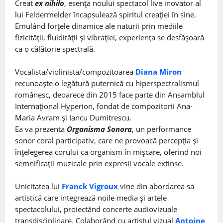
Creat
ex nihilo
, esența noului spectacol live inovator al
lui Feldermelder încapsulează spiritul creației în sine.
Emulând forțele dinamice ale naturii prin mediile
fizicității, fluidității și vibrației, experiența se desfășoară
ca o călătorie spectrală.
Vocalista/violinista/compozitoarea
Diana Miron
recunoaște o legătură puternică cu hiperspectralismul
românesc, deoarece din 2015 face parte din Ansamblul
Internațional Hyperion, fondat de compozitorii Ana-
Maria Avram și Iancu Dumitrescu.
Ea va prezenta
Organisma Sonora
, un performance
sonor coral participativ, care ne provoacă percepția și
înțelegerea corului ca organism în mișcare, oferind noi
semnificații muzicale prin expresii vocale extinse.
Unicitatea lui
Franck Vigroux
vine din abordarea sa
artistică care integrează noile media și artele
spectacolului, proiectând concerte audiovizuale
transdisciplinare. Colaborând cu artistul vizual
Antoine