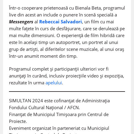
Într-o cooperare prietenoasă cu Bienala Beta, programul
live din acest an include o punere în scenă specială a
Messengers
al
Rebeccai Salvadori
, un film cu mai
multe fațete în curs de desfășurare, care se derulează pe
mai multe dimensiuni. O experiență de film hibridă care
este în același timp un autoportret, un portret al unui
grup de artiști, al diferitelor scene muzicale, al unui oraș
într-un anumit moment din timp.
Programul complet și participanții ulteriori vor fi
anunțați în curând, inclusiv proiecțiile video și expoziția,
rezultate în urma
apelului
.
SIMULTAN 2024 este cofinanțat de Administrația
Fondului Cultural Național / AFCN.
Finanțat de Municipiul Timișoara prin Centrul de
Proiecte.
Eveniment organizat în parteneriat cu Municipiul