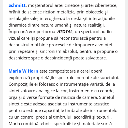
Schmitt
, moștenitorul artei cinetice și artei cibernetice,
hrănit de science-fiction metafizic, prin obiectele și
instalațiile sale, interoghează la nesfârșit interacțiunile
dinamice dintre natura umană și natura realității.
Împreună vor performa
ATOTAL
, un spectacol audio-
vizual care își propune să reconstruiască pentru a
deconstrui mai bine procesele de impunere a voinței
prin repetare și sincronism absolut, pentru a propune o
deschidere spre o decoincidență poate salvatoare.
Maria W Horn
este compozitoare a cărei operă
explorează proprietățile spectrale inerente ale sunetului.
Compozițiile ei folosesc o instrumentație variată, de la
sintetizatoare analogice la cor, instrumente cu coarde,
orgă și diverse formate de muzică de cameră. Sunetul
sintetic este adesea asociat cu instrumente acustice
pentru a extinde capacitățile timbrale ale instrumentelor
cu un control precis al timbrului, acordării și texturii.
Maria combină tehnici spectraliste și materiale sursă