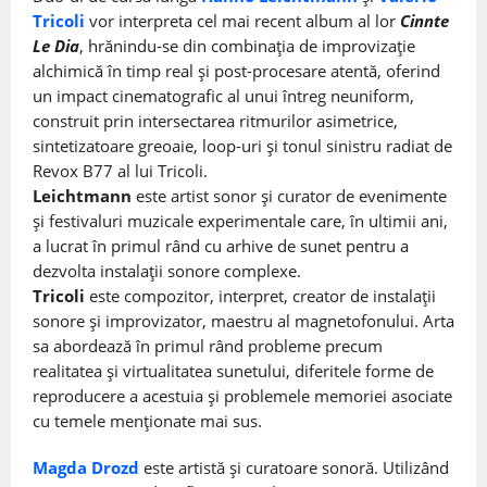
Tricoli
vor interpreta cel mai recent album al lor
Cinnte
Le Dia
, hrănindu-se din combinația de improvizație
alchimică în timp real și post-procesare atentă, oferind
un impact cinematografic al unui întreg neuniform,
construit prin intersectarea ritmurilor asimetrice,
sintetizatoare greoaie, loop-uri și tonul sinistru radiat de
Revox B77 al lui Tricoli.
Leichtmann
este artist sonor și curator de evenimente
și festivaluri muzicale experimentale care, în ultimii ani,
a lucrat în primul rând cu arhive de sunet pentru a
dezvolta instalații sonore complexe.
Tricoli
este compozitor, interpret, creator de instalații
sonore și improvizator, maestru al magnetofonului. Arta
sa abordează în primul rând probleme precum
realitatea și virtualitatea sunetului, diferitele forme de
reproducere a acestuia și problemele memoriei asociate
cu temele menționate mai sus.
Magda Drozd
este artistă și curatoare sonoră. Utilizând