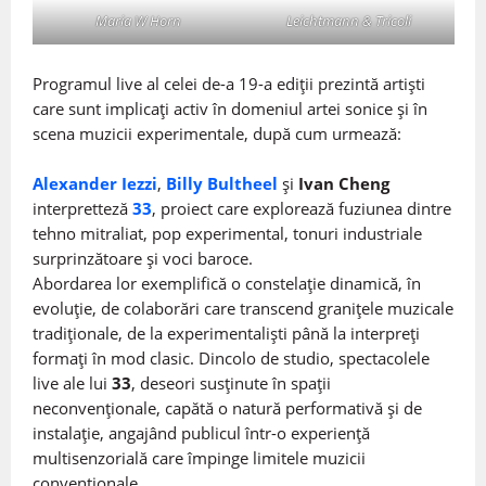
Maria W Horn
Leichtmann & Tricoli
Programul live al celei de-a 19-a ediții prezintă artiști
care sunt implicați activ în domeniul artei sonice și în
scena muzicii experimentale, după cum urmează:
Alexander Iezzi
,
Billy Bultheel
și
Ivan Cheng
interpretteză
33
, proiect care explorează fuziunea dintre
tehno mitraliat, pop experimental, tonuri industriale
surprinzătoare și voci baroce.
Abordarea lor exemplifică o constelație dinamică, în
evoluție, de colaborări care transcend granițele muzicale
tradiționale, de la experimentaliști până la interpreți
formați în mod clasic. Dincolo de studio, spectacolele
live ale lui
33
, deseori susținute în spații
neconvenționale, capătă o natură performativă și de
instalație, angajând publicul într-o experiență
multisenzorială care împinge limitele muzicii
convenționale.