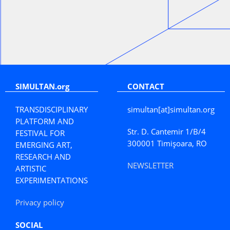
SIMULTAN.org
CONTACT
TRANSDISCIPLINARY
simultan[at]simultan.org
PLATFORM AND
Str. D. Cantemir 1/B/4
FESTIVAL FOR
300001 Timișoara, RO
EMERGING ART,
RESEARCH AND
NEWSLETTER
ARTISTIC
EXPERIMENTATIONS
Privacy policy
SOCIAL