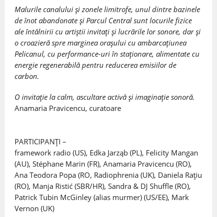
Malurile canalului și zonele limitrofe, unul dintre bazinele
de înot abandonate și Parcul Central sunt locurile fizice
ale întâlnirii cu artiștii invitați și lucrările lor sonore, dar și
o croazieră spre marginea orașului cu ambarcațiunea
Pelicanul, cu performance-uri în staționare, alimentate cu
energie regenerabilă pentru reducerea emisiilor de
carbon.
O invitație la calm, ascultare activă și imaginație sonoră.
Anamaria Pravicencu, curatoare
PARTICIPANȚI –
framework radio (US), Edka Jarząb (PL), Felicity Mangan
(AU), Stéphane Marin (FR), Anamaria Pravicencu (RO),
Ana Teodora Popa (RO, Radiophrenia (UK), Daniela Rațiu
(RO), Manja Ristić (SBR/HR), Sandra & DJ Shuffle (RO),
Patrick Tubin McGinley (alias murmer) (US/EE), Mark
Vernon (UK)