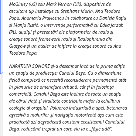
McGinley (US) sau Mark Vernon (UK), dispozitive de
ascultare tip instalație cu Stephane Marin, Ana Teodora
Popa, Anamaria Pravicencu în colaborare cu Daniela Rațiu
și Manja Ristić, o intervenție performativă cu Edka Jarzab
(PL), audiții și prezentări ale platformelor de radio și
creație sonoră framework radio și Radiophrenia din
Glasgow și un atelier de inițiere în creație sonoră cu Ana
Teodora Popa.
NARAȚIUNI SONORE și-a desemnat încă de la prima ediție
un spațiu de predilecție: Canalul Bega. Cu o dimensiune
fizică complexă ce necesită reconsiderare permanentă atât
în planurile de amenajare urbană, cât și în folosința
comercială, Canalul Bega este înainte de toate un spațiu
ale cărui viață și vitalitate contribuie major la echilibrul
ecologic al orașului. Poluarea industrială a apei, betonarea
agresivă a malurilor și navigația motorizată așa cum este
practicată azi degradează constant ecosistemul Canalului
Bega, reducând treptat un corp viu la o „fâșie udă”.