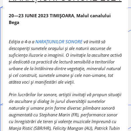
20—23 IUNIE 2023 TIMIȘOARA
,
Malul canalului
Bega
Ediția a 4-a a
NARAȚIUNILOR SONORE
vă invită să
descoperiți sunetele orașului și ale naturii ascunse de
suficiența iluzorie a imaginii. O invitație la ascultare activă
și dedicată ca practică de lectură sensibilă a teritoriilor
urbane de la întâlnirea dintre vegetație, mineralul natural
și cel construit, sunetele umane și cele non-umane, tot
atâtea voci și manifestări ale vieții.
Prin lucrărilor lor sonore, artiștii invitați vă propun situații
de ascultare și dialog în jurul diversității sunetelor
naturale și umane prin forme diverse: plimbare sonoră
augmentată cu Stephane Marin (FR), performance sonor
cu înregistrări de teren și valențe muzicale împreună cu
Manja Ristić (SBR/HR), Felicity Mangan (AU), Patrick Tubin