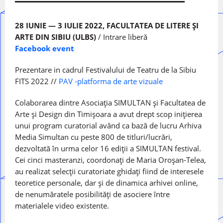
28 IUNIE — 3 IULIE 2022, FACULTATEA DE LITERE ȘI
ARTE DIN SIBIU (ULBS)
/ Intrare liberă
Facebook event
Prezentare in cadrul Festivalului de Teatru de la Sibiu
FITS 2022 //
PAV -platforma de arte vizuale
Colaborarea dintre Asociația SIMULTAN și Facultatea de
Arte și Design din Timișoara a avut drept scop inițierea
unui program curatorial având ca bază de lucru Arhiva
Media Simultan cu peste 800 de titluri/lucrări,
dezvoltată în urma celor 16 ediții a SIMULTAN festival.
Cei cinci masteranzi, coordonați de Maria Oroșan-Telea,
au realizat selecții curatoriate ghidați fiind de interesele
teoretice personale, dar și de dinamica arhivei online,
de nenumăratele posibilități de asociere între
materialele video existente.