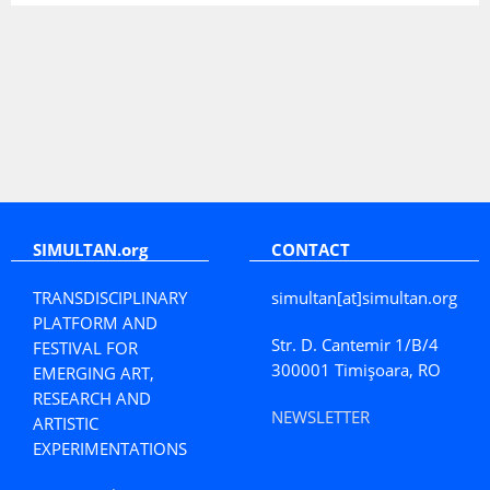
SIMULTAN.org
CONTACT
TRANSDISCIPLINARY
simultan[at]simultan.org
PLATFORM AND
Str. D. Cantemir 1/B/4
FESTIVAL FOR
300001 Timișoara, RO
EMERGING ART,
RESEARCH AND
NEWSLETTER
ARTISTIC
EXPERIMENTATIONS