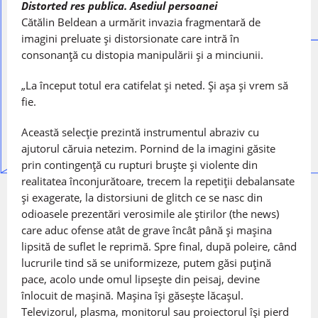
Distorted res publica. Asediul persoanei
Cătălin Beldean a urmărit invazia fragmentară de
imagini preluate și distorsionate care intră în
consonanță cu distopia manipulării și a minciunii.
„La început totul era catifelat și neted. Și așa și vrem să
fie.
Această selecție prezintă instrumentul abraziv cu
ajutorul căruia netezim. Pornind de la imagini găsite
prin contingență cu rupturi bruște și violente din
realitatea înconjurătoare, trecem la repetiții debalansate
și exagerate, la distorsiuni de glitch ce se nasc din
odioasele prezentări verosimile ale știrilor (the news)
care aduc ofense atât de grave încât până și mașina
lipsită de suflet le reprimă. Spre final, după poleire, când
lucrurile tind să se uniformizeze, putem găsi puțină
pace, acolo unde omul lipsește din peisaj, devine
înlocuit de mașină. Mașina își găsește lăcașul.
Televizorul, plasma, monitorul sau proiectorul își pierd