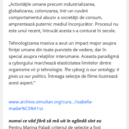
„Activitățile umane precum industrializarea,
globalizarea, colonizarea, într-un cuvânt
comportamentul abuziv a societății de consum,
amprentează puternic mediul înconjurător. Procesul nu
este unul recent, întrucât acesta s-a conturat în secole.
Tehnologizarea masiva a avut un impact major asupra
ființei umane din toate punctele de vedere, dar în
special asupra relațiilor interumane. Aceasta paradigmă
a cyborgului marchează elasticitatea limitelor dintre
organisme vii și tehnologie.
The cyborg is our ontology; it
gives us our politics
. Întreaga selecție de filme ilustrează
acest aspect.”
www.archive.simultan.org/cura…/isabella-
madar%C3%A1sz
numai ce văd fără să mă uit în oglindă sînt eu
Pentru Marina Paladi criteriul de selecție a fost