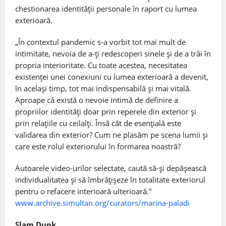
chestionarea identității personale în raport cu lumea
exterioară.
„În contextul pandemic s-a vorbit tot mai mult de
intimitate, nevoia de a-ți redescoperi sinele și de a trăi în
propria interioritate. Cu toate acestea, necesitatea
existenței unei conexiuni cu lumea exterioară a devenit,
în același timp, tot mai indispensabilă și mai vitală.
Aproape că există o nevoie intimă de definire a
propriilor identități doar prin reperele din exterior și
prin relațiile cu ceilalți. Însă cât de esențială este
validarea din exterior? Cum ne plasăm pe scena lumii și
care este rolul exteriorului în formarea noastră?
Autoarele video-urilor selectate, caută să-și depășească
individualitatea și să îmbrățișeze în totalitate exteriorul
pentru o refacere interioară ulterioară.”
www.archive.simultan.org/curators/marina-paladi
Slam Dunk