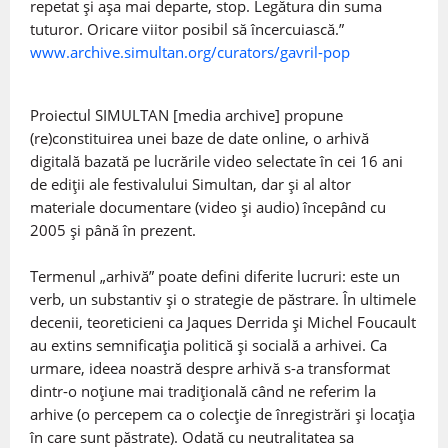
repetat și așa mai departe, stop. Legătura din suma
tuturor. Oricare viitor posibil să încercuiască.”
www.archive.simultan.org/curators/gavril-pop
Proiectul SIMULTAN [media archive] propune
(re)constituirea unei baze de date online, o arhivă
digitală bazată pe lucrările video selectate în cei 16 ani
de ediții ale festivalului Simultan, dar și al altor
materiale documentare (video și audio) începând cu
2005 și până în prezent.
Termenul „arhivă” poate defini diferite lucruri: este un
verb, un substantiv și o strategie de păstrare. În ultimele
decenii, teoreticieni ca Jaques Derrida și Michel Foucault
au extins semnificația politică și socială a arhivei. Ca
urmare, ideea noastră despre arhivă s-a transformat
dintr-o noțiune mai tradițională când ne referim la
arhive (o percepem ca o colecție de înregistrări și locația
în care sunt păstrate). Odată cu neutralitatea sa