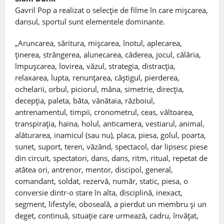
Gavril Pop a realizat o selecție de filme în care mișcarea,
dansul, sportul sunt elementele dominante.
„Aruncarea, săritura, mișcarea, înotul, aplecarea,
ținerea, strângerea, alunecarea, căderea, jocul, călăria,
împușcarea, lovirea, văzul, strategia, distracția,
relaxarea, lupta, renunțarea, câștigul, pierderea,
ochelarii, orbul, piciorul, mâna, simetrie, direcția,
decepția, paleta, bâta, vânătaia, războiul,
antrenamentul, timpii, cronometrul, ceas, vâltoarea,
transpirația, haina, holul, anticamera, vestiarul, animal,
alăturarea, inamicul (sau nu), placa, piesa, golul, poarta,
sunet, suport, teren, văzând, spectacol, dar lipsesc piese
din circuit, spectatori, dans, dans, ritm, ritual, repetat de
atâtea ori, antrenor, mentor, discipol, general,
comandant, soldat, rezervă, număr, static, piesa, o
conversie dintr-o stare în alta, disciplină, inexact,
segment, lifestyle, oboseală, a pierdut un membru și un
deget, continuă, situație care urmează, cadru, învățat,